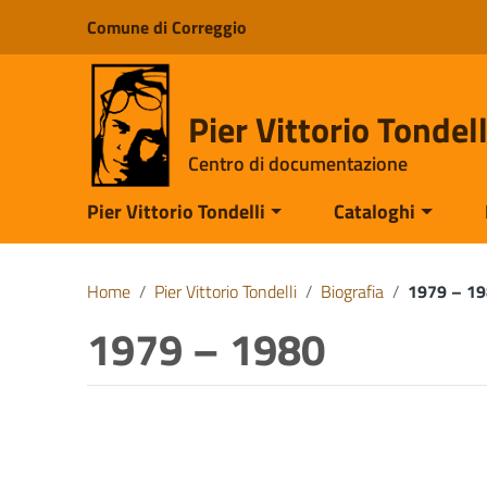
Vai ai contenuti
Comune di Correggio
Vai al menu di navigazione
Vai al footer
Pier Vittorio Tondell
Centro di documentazione
Pier Vittorio Tondelli
Cataloghi
Home
/
Pier Vittorio Tondelli
/
Biografia
/
1979 – 1
1979 – 1980