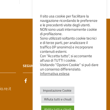
Il sito usa cookie per facilitare la
navigazione ricordando le preferenze
e le precedenti visite degli utenti.
NON sono usati internamente cookie
di profilazione.
Sono utilizzati soltanto cookie tecnici
e di terze parti, per analizzare il
traffico (IP anonimo) e incorporare
contenuti esterni.
Con "Accetta tutto", si acconsente
all'uso di TUTTI i cookie.
Visitando "Opzioni Cookie" si può dare
SEGUICI SU
un consenso differenziato.
Informativa estesa
.re.it
Impostazione Cookie
Rifiuta tutti e chiudi
Abilita tutti e chiudi