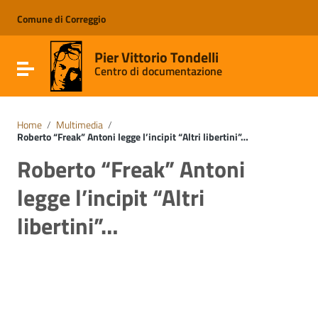
Vai ai contenuti
Vai al menu di navigazione
Comune di Correggio
Vai al footer
Pier Vittorio Tondelli
Attiva / disattiva la navigazione
Centro di documentazione
Home
/
Multimedia
/
Roberto “Freak” Antoni legge l’incipit “Altri libertini”…
Roberto “Freak” Antoni
legge l’incipit “Altri
libertini”…