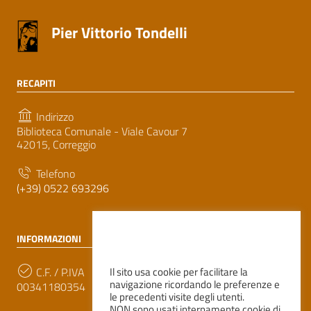
Pier Vittorio Tondelli
RECAPITI
Indirizzo
Biblioteca Comunale - Viale Cavour 7
42015, Correggio
Telefono
(+39) 0522 693296
INFORMAZIONI
C.F. / P.IVA
Il sito usa cookie per facilitare la
navigazione ricordando le preferenze e
00341180354
le precedenti visite degli utenti.
NON sono usati internamente cookie di