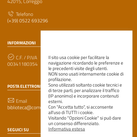
42015, Correggio
Telefono
(+39) 0522 693296
INFORMAZIONI
C.F. / P.IVA
Il sito usa cookie per facilitare la
navigazione ricordando le preferenze e
00341180354
le precedenti visite degli utenti.
NON sono usati internamente cookie di
profilazione.
Sono utilizzati soltanto cookie tecnici e
POSTA ELETTRONICA
di terze parti, per analizzare il traffico
(IP anonimo) e incorporare contenuti
Email
esterni.
Con "Accetta tutto", si acconsente
biblioteca@comune.correggio.re.it
all'uso di TUTTI i cookie.
Visitando "Opzioni Cookie" si può dare
un consenso differenziato.
Informativa estesa
SEGUICI SU