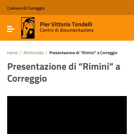
Vai ai contenuti
Vai al menu di navigazione
Comune di Correggio
Vai al footer
Pier Vittorio Tondelli
Attiva / disattiva la navigazione
Centro di documentazione
Home
/
Multimedia
/
Presentazione di “Rimini” a Correggio
Presentazione di “Rimini” a
Correggio