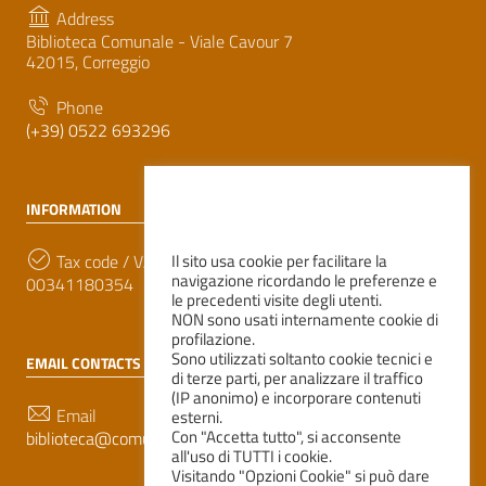
Address
Biblioteca Comunale - Viale Cavour 7
42015, Correggio
Phone
(+39) 0522 693296
INFORMATION
Tax code / VAT number
Il sito usa cookie per facilitare la
navigazione ricordando le preferenze e
00341180354
le precedenti visite degli utenti.
NON sono usati internamente cookie di
profilazione.
Sono utilizzati soltanto cookie tecnici e
EMAIL CONTACTS
di terze parti, per analizzare il traffico
(IP anonimo) e incorporare contenuti
Email
esterni.
Con "Accetta tutto", si acconsente
biblioteca@comune.correggio.re.it
all'uso di TUTTI i cookie.
Visitando "Opzioni Cookie" si può dare