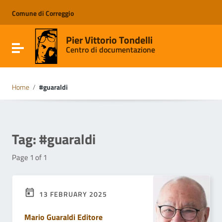
Go to content
Go to the navigation menu
Comune di Correggio
Go to the footer
Pier Vittorio Tondelli
Toggle navigation
Centro di documentazione
Home
/
#guaraldi
Tag:
#guaraldi
Page 1 of 1
13 FEBRUARY 2025
Mario Guaraldi Editore