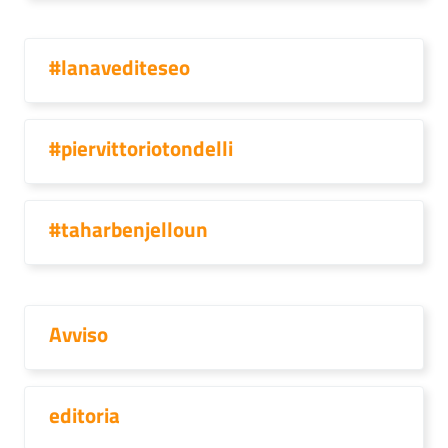
#lanavediteseo
#piervittoriotondelli
#taharbenjelloun
Avviso
editoria