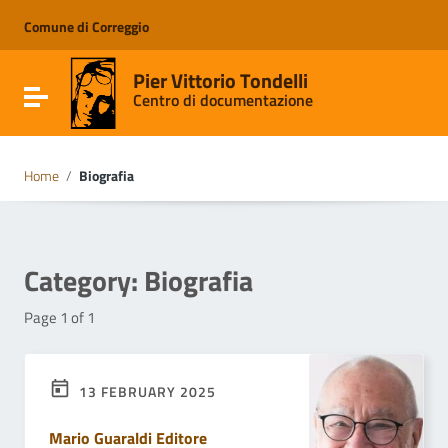
Go to content
Go to the navigation menu
Comune di Correggio
Go to the footer
Pier Vittorio Tondelli
Toggle navigation
Centro di documentazione
Home
/
Biografia
Category:
Biografia
Page 1 of 1
13 FEBRUARY 2025
Mario Guaraldi Editore