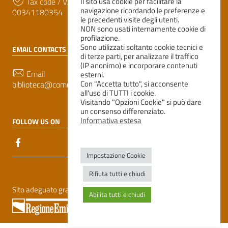
Tax code / VAT number
Il sito usa cookie per facilitare la
navigazione ricordando le preferenze e
00341180354
le precedenti visite degli utenti.
NON sono usati internamente cookie di
profilazione.
Sono utilizzati soltanto cookie tecnici e
EMAIL CONTACTS
di terze parti, per analizzare il traffico
(IP anonimo) e incorporare contenuti
Email
esterni.
Con "Accetta tutto", si acconsente
biblioteca@comune.correggio.re.it
all'uso di TUTTI i cookie.
Visitando "Opzioni Cookie" si può dare
un consenso differenziato.
Informativa estesa
FOLLOW US ON
Impostazione Cookie
Useful Links Section
Rifiuta tutti e chiudi
Sito adeguato grazie al contributo previsto dalla LR 18/2000
Abilita tutti e chiudi