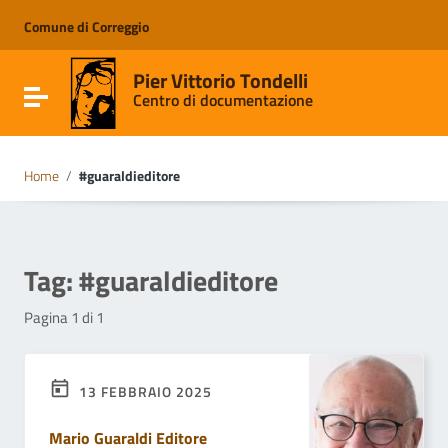
Vai ai contenuti
Vai al menu di navigazione
Comune di Correggio
Vai al footer
Pier Vittorio Tondelli
Attiva / disattiva la navigazione
Centro di documentazione
Home
/
#guaraldieditore
Tag:
#guaraldieditore
Pagina 1 di 1
13 FEBBRAIO 2025
Mario Guaraldi Editore