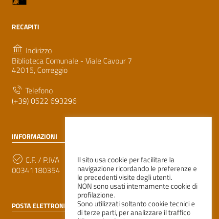
RECAPITI
Indirizzo
Biblioteca Comunale - Viale Cavour 7
42015, Correggio
Telefono
(+39) 0522 693296
INFORMAZIONI
C.F. / P.IVA
Il sito usa cookie per facilitare la
navigazione ricordando le preferenze e
00341180354
le precedenti visite degli utenti.
NON sono usati internamente cookie di
profilazione.
Sono utilizzati soltanto cookie tecnici e
POSTA ELETTRONICA
di terze parti, per analizzare il traffico