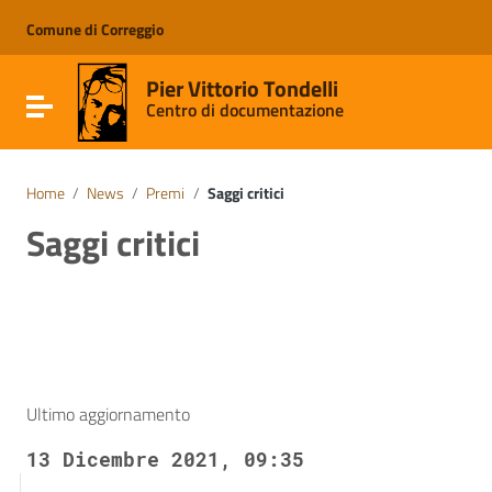
Vai ai contenuti
Vai al menu di navigazione
Comune di Correggio
Vai al footer
Pier Vittorio Tondelli
Attiva / disattiva la navigazione
Centro di documentazione
Home
/
News
/
Premi
/
Saggi critici
Saggi critici
Ultimo aggiornamento
13 Dicembre 2021, 09:35