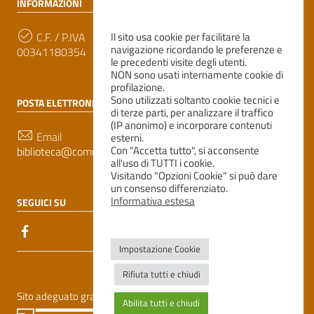
INFORMAZIONI
C.F. / P.IVA
Il sito usa cookie per facilitare la
navigazione ricordando le preferenze e
00341180354
le precedenti visite degli utenti.
NON sono usati internamente cookie di
profilazione.
Sono utilizzati soltanto cookie tecnici e
POSTA ELETTRONICA
di terze parti, per analizzare il traffico
(IP anonimo) e incorporare contenuti
Email
esterni.
Con "Accetta tutto", si acconsente
biblioteca@comune.correggio.re.it
all'uso di TUTTI i cookie.
Visitando "Opzioni Cookie" si può dare
un consenso differenziato.
Informativa estesa
SEGUICI SU
Impostazione Cookie
Sezione Link Utili
Rifiuta tutti e chiudi
Sito adeguato grazie al contributo previsto dalla LR 18/2000
Abilita tutti e chiudi